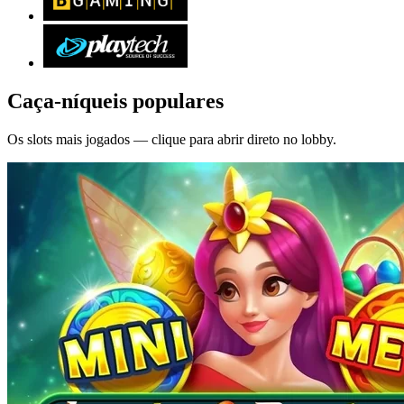
Caça-níqueis populares
Os slots mais jogados — clique para abrir direto no lobby.